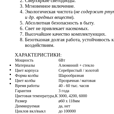
Сверхяркие светодиоды.
Мгновенное включение.
Экологическая чистота (
не содержит ртут
и др. вредных веществ
).
Абсолютная безопасность в быту.
Свет не привлекает насекомых.
Высочайшее качество комплектующих.
Безотказная долгая работа, устойчивость к
воздействиям.
ХАРАКТЕРИСТИКИ:
Мощность
6Вт
Материалы
Алюминий + стекло
Цвет корпуса
Серебристый / золотой
Форма колбы
Шарообразная
Цвет колбы
Прозрачная / матовая
Время работы
40 - 60 тыс. часов
Гарантия
3 года
Цветовая температура,К
3000, 4200, 6000
Размер
ø6
0 х 118мм
Диммируемая
да, нет
Циклов вкл/выкл
до 100000