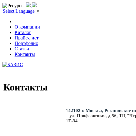
Select Language
▼
О компании
Каталог
Прайс-лист
Портфолио
Статьи
Контакты
Контакты
142102 г. Москва, Рязановское по
ул. Профсоюзная, д.56, ТЦ "Ч
1Г-34.
OOO
basis-system.ru, базис-си
«БАЗИС СИСТЕМ»
am@basis-system.ru
АДРЕС: