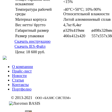
<15%
искажение
Температура рабочей
-40°C+50°C; 10%-90%
среды
Относительной влажности
Материал корпуса
Литой алюминиевый сплав
Вес нетто/ брутто
4,7кг/6,4кг
Габаритный размер
ø329x419мм
ø498x328м
Размер упаковки
466x412x420
557x557x38
Скачать инструкцию
Скачать IES-Файл
Цена:
18 600 руб.
О компании
Прайс-лист
Новости
Статьи
Контакты
Портфолио
© 2013-2021
ООО «БАЗИС СИСТЕМ»