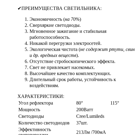
✔ПРЕИМУЩЕСТВА СВЕТИЛЬНИКА:
Экономичность (
на 70%
)
Сверхяркие светодиоды.
Мгновенное зажигание и стабильная
работоспособность.
Никакой перегрузки электросетей.
Экологическая чистота (
не содержит ртути, свин
и др. вредных веществ
).
Отсутствие стробоскопического эффекта.
Свет не привлекает насекомых.
Высочайшее качество комплектующих.
Длительный срок работы, устойчивость к
воздействиям.
ХАРАКТЕРИСТИКИ:
Угол рефлектора
80°
115°
Мощность
200Ватт
Светодиоды
Cree/Lumileds
Количество светодиодов
37шт.
Эффективность
213Лм /700мA
светопередачи