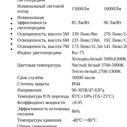
Номинальный световой
15000Лм
16000Лм
поток
Номинальная
эффективность
85 Лм/Вт
90 Лм/Вт
светопередачи
Освещенность, высота 5М
339 Люкс/8m
276 Люкс/1
Освещенность, высота 6М
235 Люкс/10m
192 Люкс/1
Освещенность, высота 7М
173 Люкс/11,5m
141 Люкс/2
Индекс цветопередачи
Ra>75
Холодно-белый 5000-6300K
Цветовая температура
Чистый белый 3700-5000K
Тепло-белый 2700-3300K
Срок службы
50000 часов
Степень защиты
IP44
Напряжение
90-305В/47-63Гц
Температура P-N перехода
85°C±10% (TA+25°C)
Коэффициент мощности
≥0.95
Эффективность источника
86%
питания
Температура хранения
-40°C~+80°C
Общее гармоничное