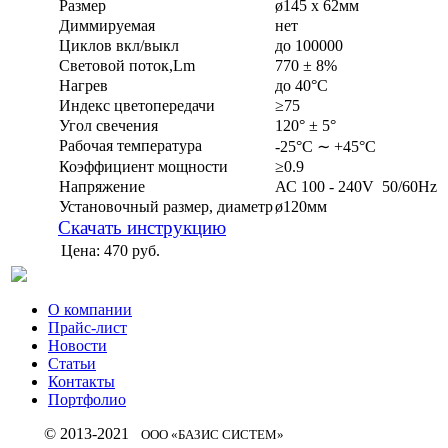
Размер
ø145 х 62мм
Диммируемая
нет
Циклов вкл/выкл
до 100000
Световой поток,Lm
770 ± 8%
Нагрев
до 40°С
Индекс цветопередачи
≥75
Угол свечения
120° ± 5°
Рабочая температура
-25°С ∼ +45°С
Коэффициент мощности
≥0.9
Напряжение
АС 100 - 240V 50/60Hz
Установочный размер, диаметр
ø120мм
Скачать инструкцию
Цена:
470 руб.
О компании
Прайс-лист
Новости
Статьи
Контакты
Портфолио
© 2013-2021
ООО «БАЗИС СИСТЕМ»